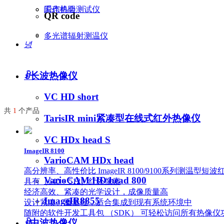
瞬态热阻测试仪
工作机会
QR code
多光谱辐射测温仪
녕
ꀁ
长波热像仪
VC HD short
共
1
个产品
TarisIR mini紧凑型在线式红外热像仪
VC HDx head S
ImageIR 8100
VarioCAM HDx head
高分辨率、高性价比 ImageIR 8100/9100系列测温型
VarioCAM HD head 800
具有（640 × 512）红外像素
经济高效、紧凑的光学设计，成像质量高
ImageIR8855
设计紧凑、重量轻，适合集成到现有系统环境中
随附的软件开发工具包 （SDK） 可轻松访问所有热像仪
ꀁ
中波热像仪