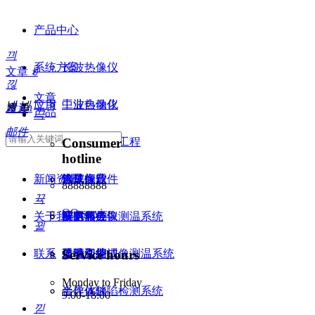
产品中心
끠
系统方案
长波热像仪
文章
ꀁ
낂
文章
应用
中波热像仪
工业自动化
넳
넲
뀁
En
发送
产品
끅
邮件
Consumer
服务与支持
短波热像仪
无损检测
电子与电气工程
hotline
新闻资讯
热成像软件
钢铁生产
汽车行业
常见问题
88888888
뀩
QQ service
关于我们
反射热成像测温系统
安防监控
航空
技术服务
展览和会议
뀥
联系
显微红外成像测温系统
玻璃工业
活动和培训
公司介绍
Service hours
Monday to Friday
半导体缺陷检测系统
合作伙伴
9:00-18:00
낃