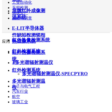
工业自动化
显微红外成像测温系统
无损检测
显微红外成像测
钢铁生产
温系统
ꀁ
E-LIT半导体器件缺陷检测锁相热成像系统
观察与调查
E-LIT半导体器
E-LIT半导体器件缺陷检测锁相热成像系统
件缺陷检测锁相
红外热像检测系统
热成像系统
应用
红外检测系统
红外热像检测系
统
ꀁ
多光谱辐射测温仪
红外检测系统
多光谱辐射测温仪-SPECPYRO
多光谱辐射测温
电子与电气工程
仪
汽车行业
航空
玻璃工业