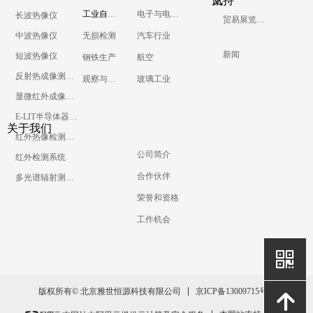
支持
讯
工业自动化
电子与电气工程
长波热像仪
贸易展览和会议
常见问题
中波热像仪
无损检测
汽车行业
热学术语
新闻
短波热像仪
钢铁生产
航空
服务功能
反射热成像测温系统
观察与调查
玻璃工业
显微红外成像测温系统
E-LIT半导体器件缺陷检测锁相热成像系统
关于我们
红外热像检测系统
公司简介
红外检测系统
合作伙伴
多光谱辐射测温仪
荣誉和资格
工作机会
낃
京ICP备13009715号-1
版权所有© 北京雅世恒源科技有限公司
녕